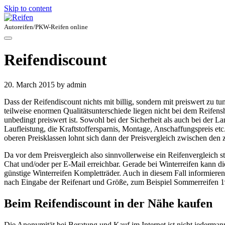
Skip to content
Autoreifen/PKW-Reifen online
Reifendiscount
20. March 2015
by admin
Dass der Reifendiscount nichts mit billig, sondern mit preiswert zu tu
teilweise enormen Qualitätsunterschiede liegen nicht bei dem Reifensh
unbedingt preiswert ist. Sowohl bei der Sicherheit als auch bei der La
Laufleistung, die Kraftstoffersparnis, Montage, Anschaffungspreis etc. 
oberen Preisklassen lohnt sich dann der Preisvergleich zwischen den 
Da vor dem Preisvergleich also sinnvollerweise ein Reifenvergleich sta
Chat und/oder per E-Mail erreichbar. Gerade bei Winterreifen kann di
günstige Winterreifen Kompletträder. Auch in diesem Fall informieren
nach Eingabe der Reifenart und Größe, zum Beispiel Sommerreifen 1
Beim Reifendiscount in der Nähe kaufen
Die Anonymität bei Beratung und Kauf im Internet ist nicht jederm