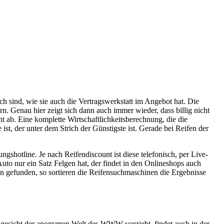
ich sind, wie sie auch die Vertragswerkstatt im Angebot hat. Die
rn. Genau hier zeigt sich dann auch immer wieder, dass billig nicht
cht ab. Eine komplette Wirtschaftlichkeitsberechnung, die die
 ist, der unter dem Strich der Günstigste ist. Gerade bei Reifen der
ngshotline. Je nach Reifendiscount ist diese telefonisch, per Live-
uto nur ein Satz Felgen hat, der findet in den Onlineshops auch
en gefunden, so sortieren die Reifensuchmaschinen die Ergebnisse
ngesicht der anonymen Welt des WWW vorzieht, findet auch in der