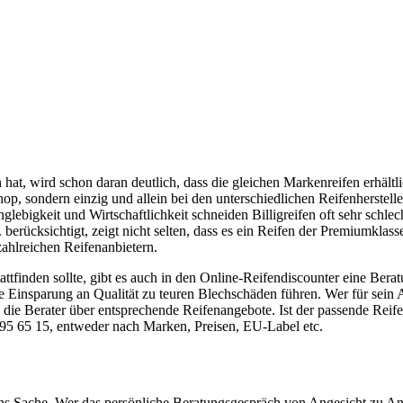
n hat, wird schon daran deutlich, dass die gleichen Markenreifen erhältl
op, sondern einzig und allein bei den unterschiedlichen Reifenherstelle
nglebigkeit und Wirtschaftlichkeit schneiden Billigreifen oft sehr schle
berücksichtigt, zeigt nicht selten, dass es ein Reifen der Premiumklasse
zahlreichen Reifenanbietern.
ttfinden sollte, gibt es auch in den Online-Reifendiscounter eine Beratu
e Einsparung an Qualität zu teuren Blechschäden führen. Wer für sein A
 die Berater über entsprechende Reifenangebote. Ist der passende Reif
95 65 15, entweder nach Marken, Preisen, EU-Label etc.
anns Sache. Wer das persönliche Beratungsgespräch von Angesicht zu A