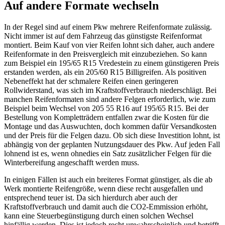
Auf andere Formate wechseln
In der Regel sind auf einem Pkw mehrere Reifenformate zulässig.
Nicht immer ist auf dem Fahrzeug das günstigste Reifenformat
montiert. Beim Kauf von vier Reifen lohnt sich daher, auch andere
Reifenformate in den Preisvergleich mit einzubeziehen. So kann
zum Beispiel ein 195/65 R15 Vredestein zu einem günstigeren Preis
erstanden werden, als ein 205/60 R15 Billigreifen. Als positiven
Nebeneffekt hat der schmalere Reifen einen geringeren
Rollwiderstand, was sich im Kraftstoffverbrauch niederschlägt. Bei
manchen Reifenformaten sind andere Felgen erforderlich, wie zum
Beispiel beim Wechsel von 205 55 R16 auf 195/65 R15. Bei der
Bestellung von Kompletträdern entfallen zwar die Kosten für die
Montage und das Auswuchten, doch kommen dafür Versandkosten
und der Preis für die Felgen dazu. Ob sich diese Investition lohnt, ist
abhängig von der geplanten Nutzungsdauer des Pkw. Auf jeden Fall
lohnend ist es, wenn ohnedies ein Satz zusätzlicher Felgen für die
Winterbereifung angeschafft werden muss.
In einigen Fällen ist auch ein breiteres Format günstiger, als die ab
Werk montierte Reifengröße, wenn diese recht ausgefallen und
entsprechend teuer ist. Da sich hierdurch aber auch der
Kraftstoffverbrauch und damit auch die CO2-Emmission erhöht,
kann eine Steuerbegünstigung durch einen solchen Wechsel
hinfällig werden. Dies ist jedoch recht unwahrscheinlich und betrifft